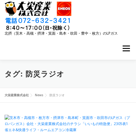
コ
ン
テ
ン
ツ
へ
北摂（茨木・高槻・摂津・箕面・島本・吹田・豊中・枚方）のLPガス
ス
キ
メニュー
ッ
プ
事業内容
キャンペーン
LPガスご利用ガイド
タグ:
防災ラジオ
リフォーム
大栄産業について
ニュース
大栄産業株式会社
News
防災ラジオ