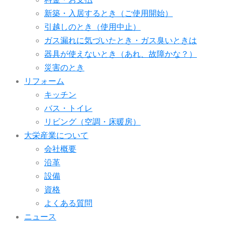
新築・入居するとき（ご使用開始）
引越しのとき（使用中止）
ガス漏れに気づいたとき・ガス臭いときは
器具が使えないとき（あれ、故障かな？）
災害のとき
リフォーム
キッチン
バス・トイレ
リビング（空調・床暖房）
大栄産業について
会社概要
沿革
設備
資格
よくある質問
ニュース