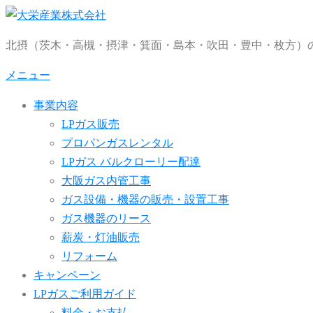
コ
ン
北摂（茨木・高槻・摂津・箕面・島本・吹田・豊中・枚方）の
テ
ン
メニュー
ツ
事業内容
へ
LPガス販売
ス
プロパンガスレンタル
キ
LPガス バルクローリー配達
ッ
大阪ガス内管工事
プ
ガス設備・機器の販売・設置工事
ガス機器のリース
薪炭・灯油販売
リフォーム
キャンペーン
LPガスご利用ガイド
料金・お支払