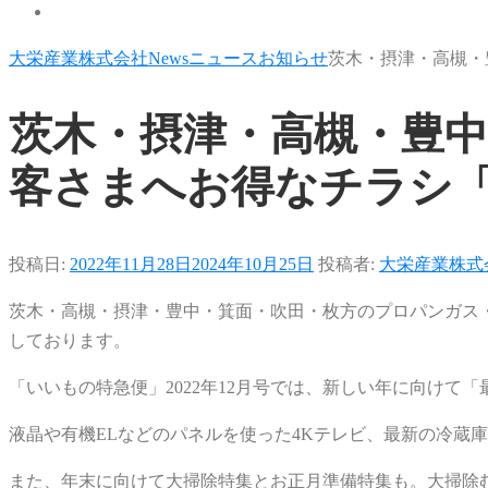
大栄産業株式会社
News
ニュース
お知らせ
茨木・摂津・高槻・
茨木・摂津・高槻・豊中
客さまへお得なチラシ「
投稿日:
2022年11月28日
2024年10月25日
投稿者:
大栄産業株式
茨木・高槻・摂津・豊中・箕面・吹田・枚方のプロパンガス
しております。
「いいもの特急便」2022年12月号では、新しい年に向けて
液晶や有機ELなどのパネルを使った4Kテレビ、最新の冷蔵
また、年末に向けて大掃除特集とお正月準備特集も。大掃除