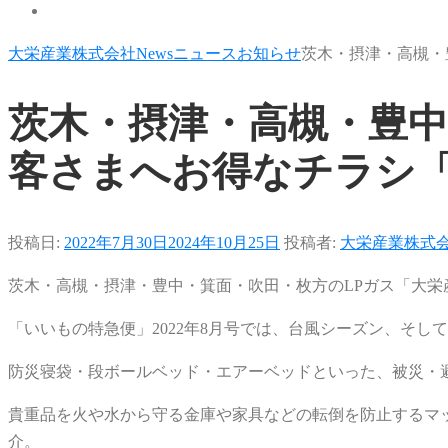
大栄産業株式会社
News
ニュース
お知らせ
茨木・摂津・高槻・
茨木・摂津・高槻・豊中
客さまへお得なチラシ「
投稿日:
2022年7月30日
2024年10月25日
投稿者:
大栄産業株式
茨木・高槻・摂津・豊中・箕面・吹田・枚方のLPガス「大
「いいもの特急便」2022年8月号では、台風シーズン、そし
防災寝袋・段ボールベッド・エアーベッドといった、被災・
貴重品を火や水から守る金庫や家具などの転倒を防止するマッ
介。