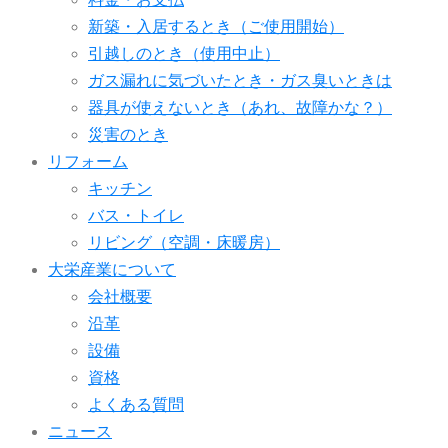
新築・入居するとき（ご使用開始）
引越しのとき（使用中止）
ガス漏れに気づいたとき・ガス臭いときは
器具が使えないとき（あれ、故障かな？）
災害のとき
リフォーム
キッチン
バス・トイレ
リビング（空調・床暖房）
大栄産業について
会社概要
沿革
設備
資格
よくある質問
ニュース