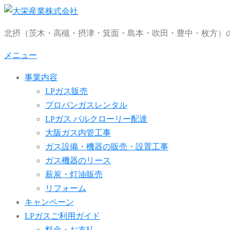
コ
ン
北摂（茨木・高槻・摂津・箕面・島本・吹田・豊中・枚方）の
テ
ン
メニュー
ツ
事業内容
へ
LPガス販売
ス
プロパンガスレンタル
キ
LPガス バルクローリー配達
ッ
大阪ガス内管工事
プ
ガス設備・機器の販売・設置工事
ガス機器のリース
薪炭・灯油販売
リフォーム
キャンペーン
LPガスご利用ガイド
料金・お支払