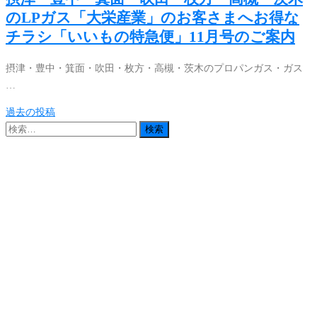
のLPガス「大栄産業」のお客さまへお得な
チラシ「いいもの特急便」11月号のご案内
摂津・豊中・箕面・吹田・枚方・高槻・茨木のプロパンガス・ガス
…
投
過去の投稿
稿
検
索:
ナ
ビ
ゲ
ー
シ
ョ
ン