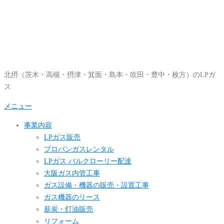
コ
ン
テ
ン
ツ
へ
北摂（茨木・高槻・摂津・箕面・島本・吹田・豊中・枚方）のLPガ
ス
ス
キ
ッ
メニュー
プ
事業内容
LPガス販売
プロパンガスレンタル
LPガス バルクローリー配達
大阪ガス内管工事
ガス設備・機器の販売・設置工事
ガス機器のリース
薪炭・灯油販売
リフォーム