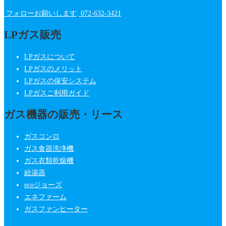
フォローお願いします
072-632-3421
LPガス販売
LPガスについて
LPガスのメリット
LPガスの保安システム
LPガスご利用ガイド
ガス機器の販売・リース
ガスコンロ
ガス食器洗浄機
ガス衣類乾燥機
給湯器
ecoジョーズ
エネファーム
ガスファンヒーター