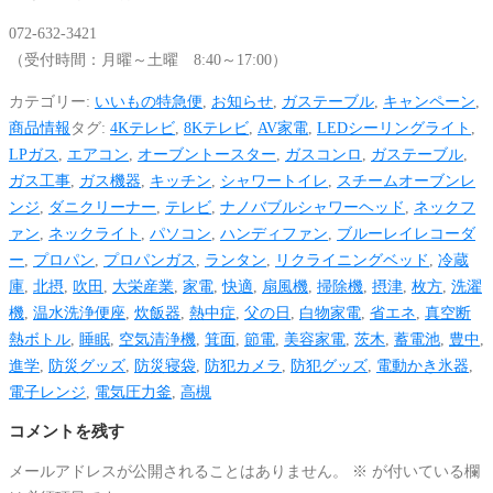
072-632-3421
（受付時間：月曜～土曜 8:40～17:00）
カテゴリー:
いいもの特急便
,
お知らせ
,
ガステーブル
,
キャンペーン
,
商品情報
タグ:
4Kテレビ
,
8Kテレビ
,
AV家電
,
LEDシーリングライト
,
LPガス
,
エアコン
,
オーブントースター
,
ガスコンロ
,
ガステーブル
,
ガス工事
,
ガス機器
,
キッチン
,
シャワートイレ
,
スチームオーブンレ
ンジ
,
ダニクリーナー
,
テレビ
,
ナノバブルシャワーヘッド
,
ネックフ
ァン
,
ネックライト
,
パソコン
,
ハンディファン
,
ブルーレイレコーダ
ー
,
プロパン
,
プロパンガス
,
ランタン
,
リクライニングベッド
,
冷蔵
庫
,
北摂
,
吹田
,
大栄産業
,
家電
,
快適
,
扇風機
,
掃除機
,
摂津
,
枚方
,
洗濯
機
,
温水洗浄便座
,
炊飯器
,
熱中症
,
父の日
,
白物家電
,
省エネ
,
真空断
熱ボトル
,
睡眠
,
空気清浄機
,
箕面
,
節電
,
美容家電
,
茨木
,
蓄電池
,
豊中
,
進学
,
防災グッズ
,
防災寝袋
,
防犯カメラ
,
防犯グッズ
,
電動かき氷器
,
電子レンジ
,
電気圧力釜
,
高槻
コメントを残す
メールアドレスが公開されることはありません。
※
が付いている欄