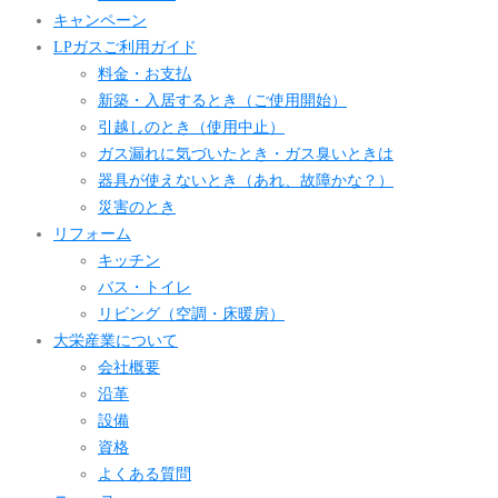
キャンペーン
LPガスご利用ガイド
料金・お支払
新築・入居するとき（ご使用開始）
引越しのとき（使用中止）
ガス漏れに気づいたとき・ガス臭いときは
器具が使えないとき（あれ、故障かな？）
災害のとき
リフォーム
キッチン
バス・トイレ
リビング（空調・床暖房）
大栄産業について
会社概要
沿革
設備
資格
よくある質問