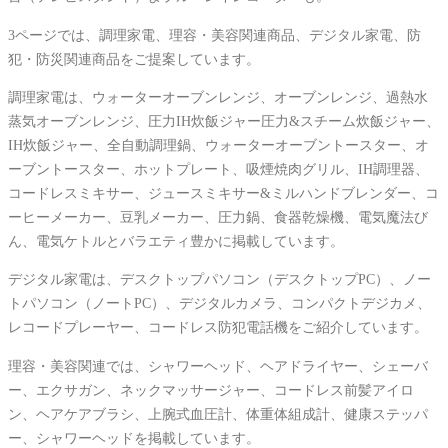
3ページでは、調理家電、理容・美容関連商品、デジタル家電、防
犯・防災関連商品をご提案しています。
調理家電は、ウォーターオーブンレンジ、オーブンレンジ、過熱水
蒸気オーブンレンジ、圧力IH炊飯ジャー圧力&スチーム炊飯ジャー、
IH炊飯ジャー、全自動調理鍋、ウォーターオーブントースター、オ
ーブントースター、ホットプレート、吸煙焼肉グリル、IH調理器、
コードレスミキサー、ジュースミキサー&ミルハンドブレンダー、コ
ーヒーメーカー、豆乳メーカー、圧力鍋、食器乾燥機、電気魔法び
ん、電気ケトルとバラエティ豊かに掲載しています。
デジタル家電は、デスクトップパソコン（デスクトップPC）、ノー
トパソコン（ノートPC）、デジタルカメラ、コンパクトデジカメ、
レコードプレーヤー、コードレス防犯電話機をご紹介しています。
理容・美容関連では、シャワーヘッド、ヘアドライヤー、シェーバ
ー、エクサガン、ネックマッサージャー、コードレス前髪アイロ
ン、ヘアケアブラシ、上腕式血圧計、体重体組成計、健康ステッパ
ー、シャワーヘッドを掲載しています。