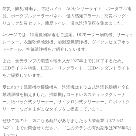
防災・防犯関連は、防犯カメラ、ACセンサーライト、ポータブル電
源、ポータブルソーラーパネル、侵入感知アラーム、防災バッグ・
リュック防災セット、簡易トイレ、温水洗浄便座を集めました。
4ページでは、特選夏物家電をご提案。DCモーター扇風機、サーキュ
レーター、衣類乾燥除湿機、加湿空気清浄機、ダイソンピュアホッ
ト+クール、空気清浄機をご紹介しています。
また、蛍光ランプの製造や輸出入が2027年までに終了するため、
LEDライトを特集。LEDシーリングライト、LEDペンダントライト
をご提案しています。
夏にむけて洗濯機や掃除機も。洗濯機はドラム式洗濯乾燥機と全自
動洗濯機を揃えました。掃除機はコードレススティッククリーナ
ー、紙パック式クリーナー、サイクロン式クリーナー、ロボットク
リーナーなどさまざまなタイプをご提案しています。
ぜひご覧の上、気になる商品がありましたら大栄産業（072-632-
3421）までお問合せください。（このチラシの有効期限は2026年6月
末です）