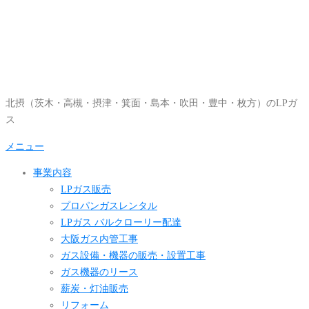
コ
ン
テ
ン
ツ
へ
北摂（茨木・高槻・摂津・箕面・島本・吹田・豊中・枚方）のLPガ
ス
ス
キ
ッ
メニュー
プ
事業内容
LPガス販売
プロパンガスレンタル
LPガス バルクローリー配達
大阪ガス内管工事
ガス設備・機器の販売・設置工事
ガス機器のリース
薪炭・灯油販売
リフォーム