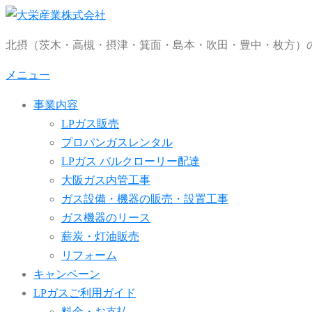
コ
ン
北摂（茨木・高槻・摂津・箕面・島本・吹田・豊中・枚方）の
テ
ン
メニュー
ツ
事業内容
へ
LPガス販売
ス
プロパンガスレンタル
キ
LPガス バルクローリー配達
ッ
大阪ガス内管工事
プ
ガス設備・機器の販売・設置工事
ガス機器のリース
薪炭・灯油販売
リフォーム
キャンペーン
LPガスご利用ガイド
料金・お支払