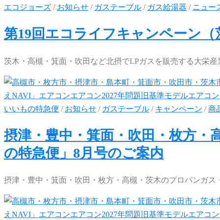
エコジョーズ
/
お知らせ
/
ガステーブル
/
ガス給湯器
/
ニュー
第19回エコライフキャンペーン
茨木・高槻・箕面・吹田など北摂でLPガスを販売する大栄産
いいもの特急便
/
お知らせ
/
ガステーブル
/
キャンペーン
/
商
摂津・豊中・箕面・吹田・枚方・
の特急便」8月号のご案内
摂津・豊中・箕面・吹田・枚方・高槻・茨木のプロパンガス・