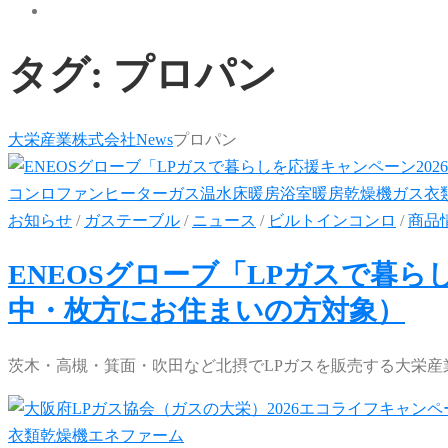
タグ:
プロパン
大栄産業株式会社
News
プロパン
お知らせ
/
ガステーブル
/
ニュース
/
ビルトインコンロ
/
商品
ENEOSグローブ「LPガスで暮ら
中・枚方にお住まいの方対象）
茨木・高槻・箕面・吹田など北摂でLPガスを販売する大栄産