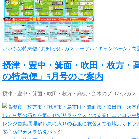
いいもの特急便
/
お知らせ
/
ガステーブル
/
キャンペーン
/
商
摂津・豊中・箕面・吹田・枚方・
の特急便」5月号のご案内
摂津・豊中・箕面・吹田・枚方・高槻・茨木のプロパンガス・