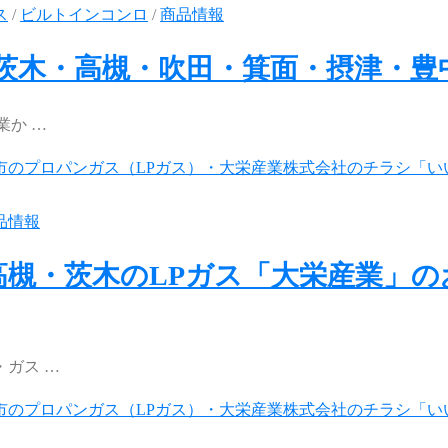
ス
/
ビルトインコンロ
/
商品情報
（茨木・高槻・吹田・箕面・摂津・豊
業か …
品情報
高槻・茨木のLPガス「大栄産業」
ガス …