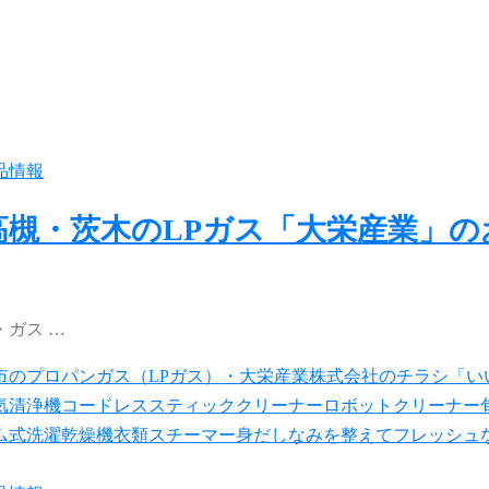
品情報
高槻・茨木のLPガス「大栄産業」
ガス …