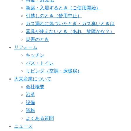
新築・入居するとき（ご使用開始）
引越しのとき（使用中止）
ガス漏れに気づいたとき・ガス臭いときは
器具が使えないとき（あれ、故障かな？）
災害のとき
リフォーム
キッチン
バス・トイレ
リビング（空調・床暖房）
大栄産業について
会社概要
沿革
設備
資格
よくある質問
ニュース