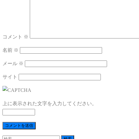
コメント
※
名前
※
メール
※
サイト
上に表示された文字を入力してください。
検