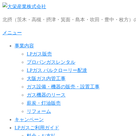
コ
ン
北摂（茨木・高槻・摂津・箕面・島本・吹田・豊中・枚方）の
テ
ン
メニュー
ツ
事業内容
へ
LPガス販売
ス
プロパンガスレンタル
キ
LPガス バルクローリー配達
ッ
大阪ガス内管工事
プ
ガス設備・機器の販売・設置工事
ガス機器のリース
薪炭・灯油販売
リフォーム
キャンペーン
LPガスご利用ガイド
料金・お支払