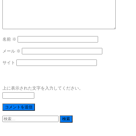
名前
※
メール
※
サイト
上に表示された文字を入力してください。
検
索: