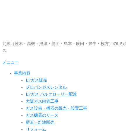
コ
ン
テ
ン
ツ
へ
北摂（茨木・高槻・摂津・箕面・島本・吹田・豊中・枚方）のLPガ
ス
ス
キ
ッ
メニュー
プ
事業内容
LPガス販売
プロパンガスレンタル
LPガス バルクローリー配達
大阪ガス内管工事
ガス設備・機器の販売・設置工事
ガス機器のリース
薪炭・灯油販売
リフォーム