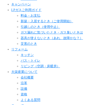
キャンペーン
LPガスご利用ガイド
料金・お支払
新築・入居するとき（ご使用開始）
引越しのとき（使用中止）
ガス漏れに気づいたとき・ガス臭いときは
器具が使えないとき（あれ、故障かな？）
災害のとき
リフォーム
キッチン
バス・トイレ
リビング（空調・床暖房）
大栄産業について
会社概要
沿革
設備
資格
よくある質問