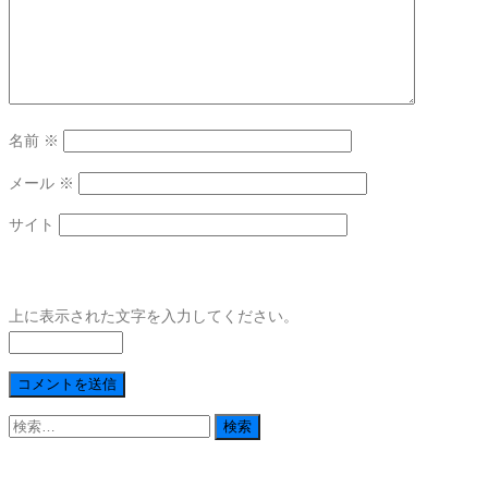
名前
※
メール
※
サイト
上に表示された文字を入力してください。
検
索: