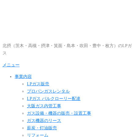
コ
ン
テ
ン
ツ
へ
北摂（茨木・高槻・摂津・箕面・島本・吹田・豊中・枚方）のLPガ
ス
ス
キ
ッ
メニュー
プ
事業内容
LPガス販売
プロパンガスレンタル
LPガス バルクローリー配達
大阪ガス内管工事
ガス設備・機器の販売・設置工事
ガス機器のリース
薪炭・灯油販売
リフォーム