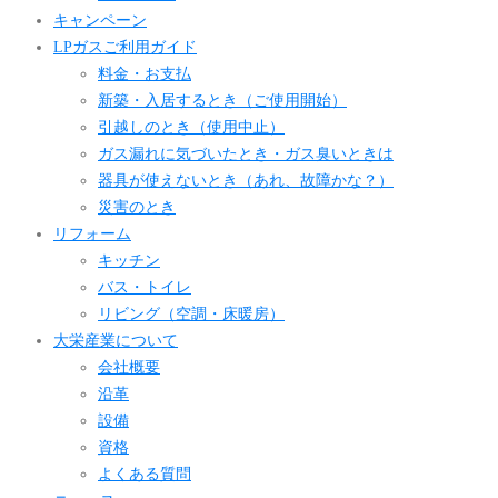
キャンペーン
LPガスご利用ガイド
料金・お支払
新築・入居するとき（ご使用開始）
引越しのとき（使用中止）
ガス漏れに気づいたとき・ガス臭いときは
器具が使えないとき（あれ、故障かな？）
災害のとき
リフォーム
キッチン
バス・トイレ
リビング（空調・床暖房）
大栄産業について
会社概要
沿革
設備
資格
よくある質問