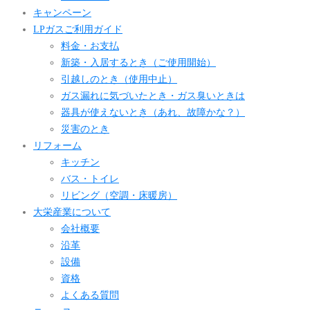
キャンペーン
LPガスご利用ガイド
料金・お支払
新築・入居するとき（ご使用開始）
引越しのとき（使用中止）
ガス漏れに気づいたとき・ガス臭いときは
器具が使えないとき（あれ、故障かな？）
災害のとき
リフォーム
キッチン
バス・トイレ
リビング（空調・床暖房）
大栄産業について
会社概要
沿革
設備
資格
よくある質問