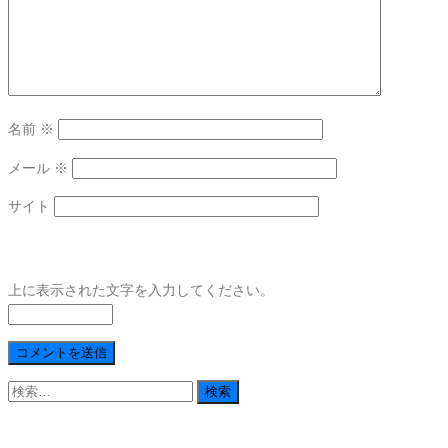
名前
※
メール
※
サイト
上に表示された文字を入力してください。
検
索: