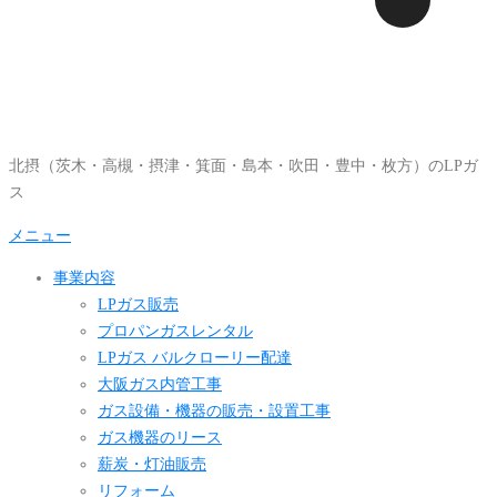
コ
ン
テ
ン
ツ
へ
北摂（茨木・高槻・摂津・箕面・島本・吹田・豊中・枚方）のLPガ
ス
ス
キ
ッ
メニュー
プ
事業内容
LPガス販売
プロパンガスレンタル
LPガス バルクローリー配達
大阪ガス内管工事
ガス設備・機器の販売・設置工事
ガス機器のリース
薪炭・灯油販売
リフォーム