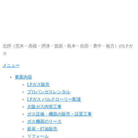
コ
ン
テ
ン
ツ
へ
北摂（茨木・高槻・摂津・箕面・島本・吹田・豊中・枚方）のLPガ
ス
ス
キ
ッ
メニュー
プ
事業内容
LPガス販売
プロパンガスレンタル
LPガス バルクローリー配達
大阪ガス内管工事
ガス設備・機器の販売・設置工事
ガス機器のリース
薪炭・灯油販売
リフォーム