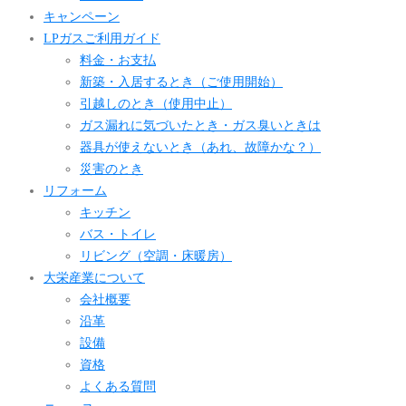
キャンペーン
LPガスご利用ガイド
料金・お支払
新築・入居するとき（ご使用開始）
引越しのとき（使用中止）
ガス漏れに気づいたとき・ガス臭いときは
器具が使えないとき（あれ、故障かな？）
災害のとき
リフォーム
キッチン
バス・トイレ
リビング（空調・床暖房）
大栄産業について
会社概要
沿革
設備
資格
よくある質問