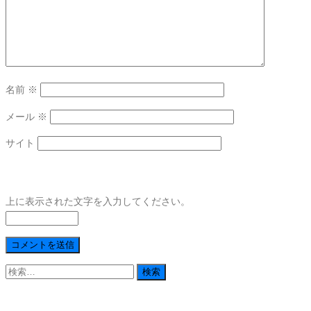
名前
※
メール
※
サイト
上に表示された文字を入力してください。
検
索: