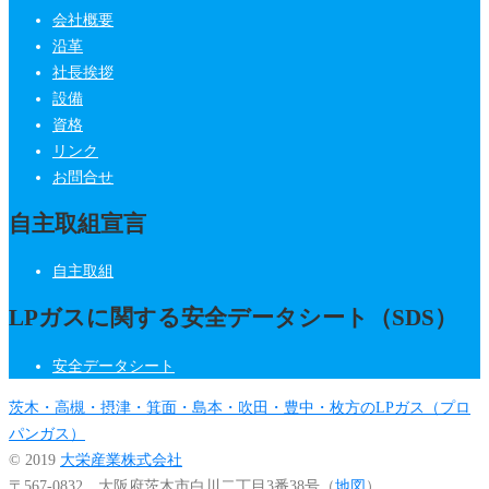
会社概要
沿革
社長挨拶
設備
資格
リンク
お問合せ
自主取組宣言
自主取組
LPガスに関する安全データシート（SDS）
安全データシート
茨木・高槻・摂津・箕面・島本・吹田・豊中・枚方のLPガス（プロ
パンガス）
© 2019
大栄産業株式会社
〒567-0832 大阪府茨木市白川二丁目3番38号（
地図
）