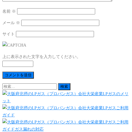
名前
※
メール
※
サイト
上に表示された文字を入力してください。
検
索: