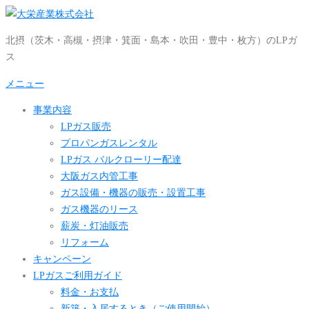
コ
ン
北摂（茨木・高槻・摂津・箕面・島本・吹田・豊中・枚方）のLPガ
テ
ス
ン
ツ
メニュー
へ
事業内容
ス
LPガス販売
キ
プロパンガスレンタル
ッ
LPガス バルクローリー配達
プ
大阪ガス内管工事
ガス設備・機器の販売・設置工事
ガス機器のリース
薪炭・灯油販売
リフォーム
キャンペーン
LPガスご利用ガイド
料金・お支払
新築・入居するとき（ご使用開始）