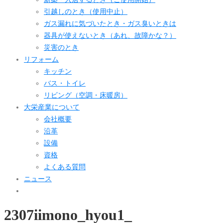
引越しのとき（使用中止）
ガス漏れに気づいたとき・ガス臭いときは
器具が使えないとき（あれ、故障かな？）
災害のとき
リフォーム
キッチン
バス・トイレ
リビング（空調・床暖房）
大栄産業について
会社概要
沿革
設備
資格
よくある質問
ニュース
2307iimono_hyou1_