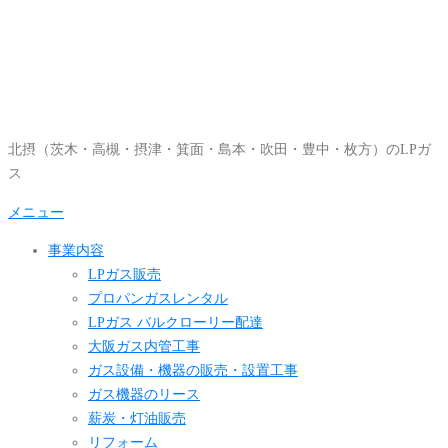
コ
ン
テ
ン
ツ
へ
北摂（茨木・高槻・摂津・箕面・島本・吹田・豊中・枚方）のLPガ
ス
ス
キ
ッ
メニュー
プ
事業内容
LPガス販売
プロパンガスレンタル
LPガス バルクローリー配達
大阪ガス内管工事
ガス設備・機器の販売・設置工事
ガス機器のリース
薪炭・灯油販売
リフォーム