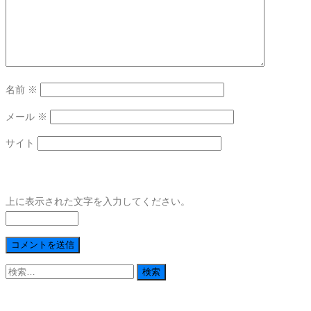
名前
※
メール
※
サイト
上に表示された文字を入力してください。
検
索: