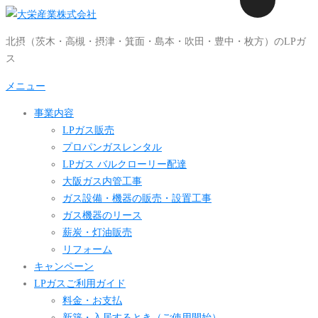
コ
ン
北摂（茨木・高槻・摂津・箕面・島本・吹田・豊中・枚方）のLPガ
テ
ス
ン
ツ
メニュー
へ
事業内容
ス
LPガス販売
キ
プロパンガスレンタル
ッ
LPガス バルクローリー配達
プ
大阪ガス内管工事
ガス設備・機器の販売・設置工事
ガス機器のリース
薪炭・灯油販売
リフォーム
キャンペーン
LPガスご利用ガイド
料金・お支払
新築・入居するとき（ご使用開始）