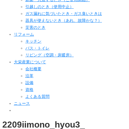
引越しのとき（使用中止）
ガス漏れに気づいたとき・ガス臭いときは
器具が使えないとき（あれ、故障かな？）
災害のとき
リフォーム
キッチン
バス・トイレ
リビング（空調・床暖房）
大栄産業について
会社概要
沿革
設備
資格
よくある質問
ニュース
2209iimono_hyou3_