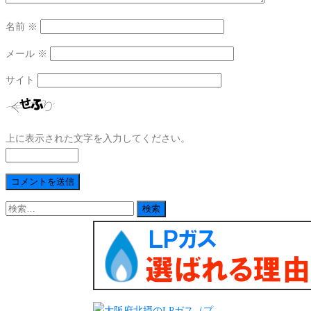
名前
※
メール
※
サイト
上に表示された文字を入力してください。
検
索: