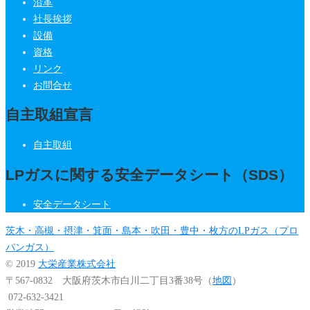
沿革
社長挨拶
設備
資格
リンク
お問合せ
自主取組宣言
自主取組
LPガスに関する安全データシート（SDS）
安全データシート
茨木・高槻・摂津・箕面・島本・吹田・豊中・枚方のLPガス（プロ
パンガス）
© 2019
大栄産業株式会社
〒567-0832 大阪府茨木市白川二丁目3番38号（
地図
）
072-632-3421