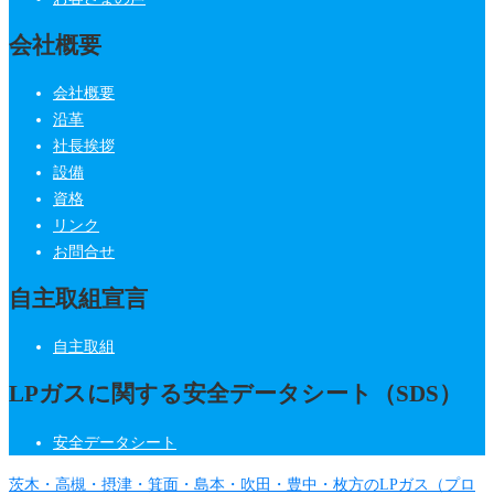
会社概要
会社概要
沿革
社長挨拶
設備
資格
リンク
お問合せ
自主取組宣言
自主取組
LPガスに関する安全データシート（SDS）
安全データシート
茨木・高槻・摂津・箕面・島本・吹田・豊中・枚方のLPガス（プロ