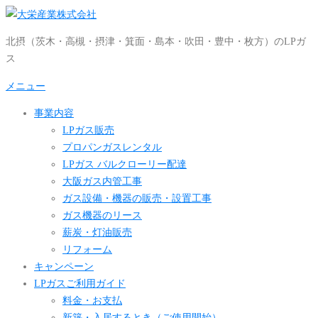
コ
ン
北摂（茨木・高槻・摂津・箕面・島本・吹田・豊中・枚方）のLPガ
テ
ス
ン
ツ
メニュー
へ
事業内容
ス
LPガス販売
キ
プロパンガスレンタル
ッ
LPガス バルクローリー配達
プ
大阪ガス内管工事
ガス設備・機器の販売・設置工事
ガス機器のリース
薪炭・灯油販売
リフォーム
キャンペーン
LPガスご利用ガイド
料金・お支払
新築・入居するとき（ご使用開始）