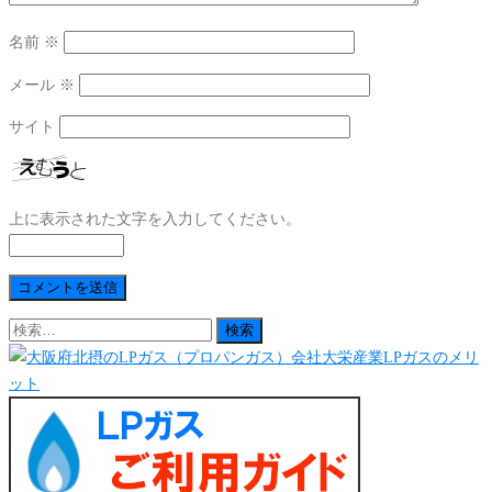
名前
※
メール
※
サイト
上に表示された文字を入力してください。
検
索: