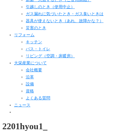
引越しのとき（使用中止）
ガス漏れに気づいたとき・ガス臭いときは
器具が使えないとき（あれ、故障かな？）
災害のとき
リフォーム
キッチン
バス・トイレ
リビング（空調・床暖房）
大栄産業について
会社概要
沿革
設備
資格
よくある質問
ニュース
2201hyou1_