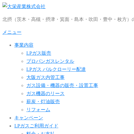
コ
ン
北摂（茨木・高槻・摂津・箕面・島本・吹田・豊中・枚方）の
テ
ン
メニュー
ツ
事業内容
へ
LPガス販売
ス
プロパンガスレンタル
キ
LPガス バルクローリー配達
ッ
大阪ガス内管工事
プ
ガス設備・機器の販売・設置工事
ガス機器のリース
薪炭・灯油販売
リフォーム
キャンペーン
LPガスご利用ガイド
料金・お支払