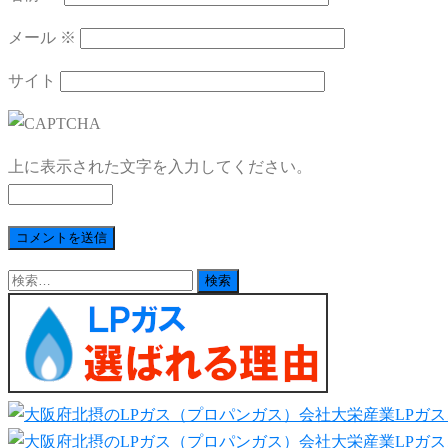
メール
※
サイト
上に表示された文字を入力してください。
検
索: