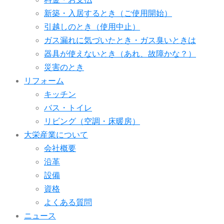
新築・入居するとき（ご使用開始）
引越しのとき（使用中止）
ガス漏れに気づいたとき・ガス臭いときは
器具が使えないとき（あれ、故障かな？）
災害のとき
リフォーム
キッチン
バス・トイレ
リビング（空調・床暖房）
大栄産業について
会社概要
沿革
設備
資格
よくある質問
ニュース