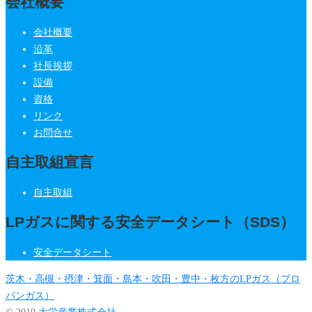
会社概要
会社概要
沿革
社長挨拶
設備
資格
リンク
お問合せ
自主取組宣言
自主取組
LPガスに関する安全データシート（SDS）
安全データシート
茨木・高槻・摂津・箕面・島本・吹田・豊中・枚方のLPガス（プロ
パンガス）