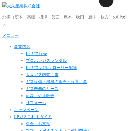
コ
ン
北摂（茨木・高槻・摂津・箕面・島本・吹田・豊中・枚方）のLPガ
テ
ス
ン
ツ
メニュー
へ
事業内容
ス
LPガス販売
キ
プロパンガスレンタル
ッ
LPガス バルクローリー配達
プ
大阪ガス内管工事
ガス設備・機器の販売・設置工事
ガス機器のリース
薪炭・灯油販売
リフォーム
キャンペーン
LPガスご利用ガイド
料金・お支払
新築・入居するとき（ご使用開始）