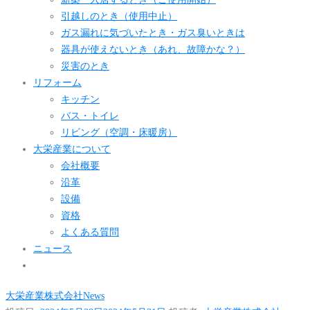
引越しのとき（使用中止）
ガス漏れに気づいたとき・ガス臭いときは
器具が使えないとき（あれ、故障かな？）
災害のとき
リフォーム
キッチン
バス・トイレ
リビング（空調・床暖房）
大栄産業について
会社概要
沿革
設備
資格
よくある質問
ニュース
大栄産業株式会社
News