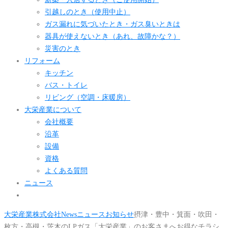
引越しのとき（使用中止）
ガス漏れに気づいたとき・ガス臭いときは
器具が使えないとき（あれ、故障かな？）
災害のとき
リフォーム
キッチン
バス・トイレ
リビング（空調・床暖房）
大栄産業について
会社概要
沿革
設備
資格
よくある質問
ニュース
大栄産業株式会社
News
ニュース
お知らせ
摂津・豊中・箕面・吹田・
枚方・高槻・茨木のLPガス「大栄産業」のお客さまへお得なチラシ