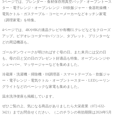
3ページでは、ブレンダー・食材保存用真空バッグ・オーブントース
ター・電子レンジ・オーブンレンジ・IH炊飯ジャー・食器乾燥機・
電気ケトル・ガステーブル・コーヒーメーカーなどキッチン家電
（調理家電）を特集。
4ページでは、4Kや8Kの液晶テレビや有機ELテレビなどをクローズ
アップ。ビデオレコーダーやパソコン、タブレット、プリンターな
どの周辺機器も。
ゴールデンウィークが明ければすぐ母の日。また来月には父の日
も。母の日と父の日のプレゼント好適品も特集。オーブンレンジや
シェーバー、マッサージャーなどを集めました。
冷蔵庫・洗濯機・掃除機・IH調理器・スマートテーブル・炊飯ジャ
ー・電子レンジ・電気ケトル・オーブントースター・LEDシーリン
グライトなどのベーシックな家電も集めました。
温水洗浄便座も掲載しています。
ぜひご覧の上、気になる商品がありましたら大栄産業（072-632-
3421）までお問合せください。（このチラシの有効期限は2024年5月