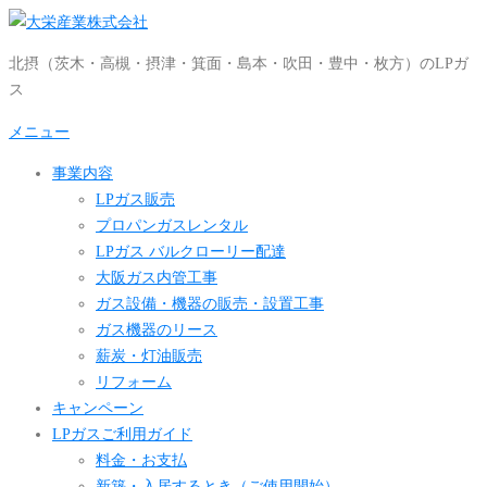
コ
ン
北摂（茨木・高槻・摂津・箕面・島本・吹田・豊中・枚方）のLPガ
テ
ス
ン
ツ
メニュー
へ
事業内容
ス
LPガス販売
キ
プロパンガスレンタル
ッ
LPガス バルクローリー配達
プ
大阪ガス内管工事
ガス設備・機器の販売・設置工事
ガス機器のリース
薪炭・灯油販売
リフォーム
キャンペーン
LPガスご利用ガイド
料金・お支払
新築・入居するとき（ご使用開始）