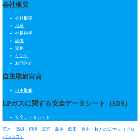
会社概要
会社概要
沿革
社長挨拶
設備
資格
リンク
お問合せ
自主取組宣言
自主取組
LPガスに関する安全データシート（SDS）
安全データシート
茨木・高槻・摂津・箕面・島本・吹田・豊中・枚方のLPガス（プロ
パンガス）