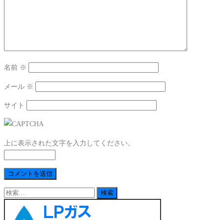
名前
※
メール
※
サイト
上に表示された文字を入力してください。
検
索: