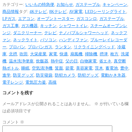
カテゴリー:
いいもの特急便
,
お知らせ
,
ガステーブル
,
キャンペーン
,
商品情報
タグ:
4Kテレビ
,
8Kテレビ
,
AV家電
,
LEDシーリングライト
,
LPガス
,
エアコン
,
オーブントースター
,
ガスコンロ
,
ガステーブル
,
ガス工事
,
ガス機器
,
キッチン
,
シャワートイレ
,
スチームオーブンレ
ンジ
,
ダニクリーナー
,
テレビ
,
ナノバブルシャワーヘッド
,
ネックフ
ァン
,
ネックライト
,
パソコン
,
ハンディファン
,
ブルーレイレコーダ
ー
,
プロパン
,
プロパンガス
,
ランタン
,
リクライニングベッド
,
冷蔵
庫
,
北摂
,
吹田
,
大栄産業
,
家電
,
快適
,
扇風機
,
掃除機
,
摂津
,
枚方
,
洗濯
機
,
温水洗浄便座
,
炊飯器
,
熱中症
,
父の日
,
白物家電
,
省エネ
,
真空断
熱ボトル
,
睡眠
,
空気清浄機
,
箕面
,
節電
,
美容家電
,
茨木
,
蓄電池
,
豊中
,
進学
,
防災グッズ
,
防災寝袋
,
防犯カメラ
,
防犯グッズ
,
電動かき氷器
,
電子レンジ
,
電気圧力釜
,
高槻
コメントを残す
メールアドレスが公開されることはありません。
※
が付いている欄
は必須項目です
コメント
※