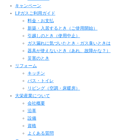
キャンペーン
LPガスご利用ガイド
料金・お支払
新築・入居するとき（ご使用開始）
引越しのとき（使用中止）
ガス漏れに気づいたとき・ガス臭いときは
器具が使えないとき（あれ、故障かな？）
災害のとき
リフォーム
キッチン
バス・トイレ
リビング（空調・床暖房）
大栄産業について
会社概要
沿革
設備
資格
よくある質問