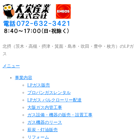
コ
ン
テ
ン
ツ
へ
北摂（茨木・高槻・摂津・箕面・島本・吹田・豊中・枚方）のLPガ
ス
ス
キ
ッ
メニュー
プ
事業内容
LPガス販売
プロパンガスレンタル
LPガス バルクローリー配達
大阪ガス内管工事
ガス設備・機器の販売・設置工事
ガス機器のリース
薪炭・灯油販売
リフォーム