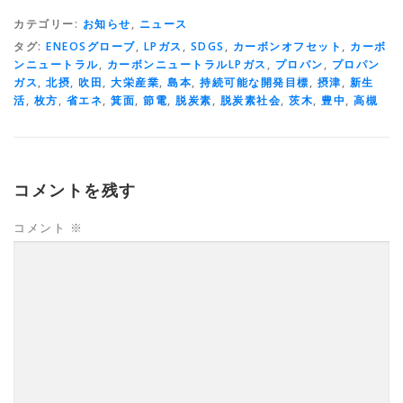
カテゴリー:
お知らせ
,
ニュース
タグ:
ENEOSグローブ
,
LPガス
,
SDGS
,
カーボンオフセット
,
カーボ
ンニュートラル
,
カーボンニュートラルLPガス
,
プロパン
,
プロパン
ガス
,
北摂
,
吹田
,
大栄産業
,
島本
,
持続可能な開発目標
,
摂津
,
新生
活
,
枚方
,
省エネ
,
箕面
,
節電
,
脱炭素
,
脱炭素社会
,
茨木
,
豊中
,
高槻
コメントを残す
コメント
※