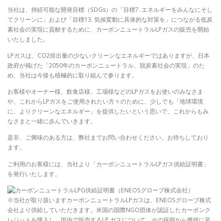
当社は、持続可能な開発目標（SDGs）の「目標7. エネルギーをみんなにそし
てクリーンに」および「目標13. 気候変動に具体的な対策を」につながる低炭
素社会の実現に貢献するために、カーボンニュートラルLPガスの販売を開始
いたしました。
LPガスは、CO2排出量の少ないクリーンなエネルギーではありますが、日本
政府が掲げた「2050年のカーボンニュートラル、脱炭素社会の実現」のた
め、当社は今後も積極的に取り組んで参ります。
お客様やオーナー様、飲食店様、工場様などのLPガスをお使いのみなさま
や、これからLPガスをご使用されたい方々のために、少しでも「地球環境
に、よりクリーンなエネルギー」を提供したいという思いで、これからもみ
なさまと一緒に歩んでいきます。
是非、ご興味のある方は、弊社までお問い合わせください。お待ちしており
ます。
ご利用のお客様には、当社より「カーボンニュートラルLPガス供給証明書」
を発行いたします。
※当社が取り扱いますカーボンニュートラルLPガスは、ENEOSグローブ株式
会社より供給していただきます。米国の国際NGO団体が認証したカーボンク
レジットを購入し、国内で販売するLP ガスについて、その採掘から燃焼に至