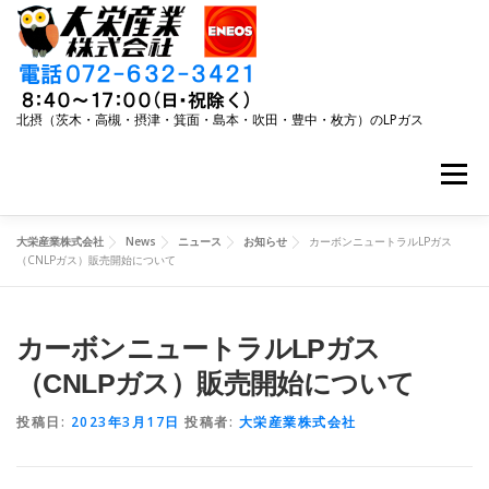
コ
ン
テ
ン
ツ
へ
北摂（茨木・高槻・摂津・箕面・島本・吹田・豊中・枚方）のLPガス
ス
キ
メニュー
ッ
プ
大栄産業株式会社
News
ニュース
お知らせ
カーボンニュートラルLPガス
事業内容
キャンペーン
LPガスご利用ガイド
（CNLPガス）販売開始について
リフォーム
大栄産業について
ニュース
カーボンニュートラルLPガス
（CNLPガス）販売開始について
投稿日:
2023年3月17日
投稿者:
大栄産業株式会社