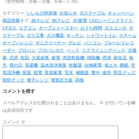
（受付時間：月曜～土曜 8:40～17:00）
カテゴリー:
いいもの特急便
,
お知らせ
,
ガステーブル
,
キャンペーン
,
商品情報
タグ:
4Kテレビ
,
8Kテレビ
,
AV家電
,
LEDシーリングライト
,
LPガス
,
エアコン
,
オーブントースター
,
おうち時間
,
ガスコンロ
,
ガ
ステーブル
,
ガス工事
,
ガス機器
,
キッチン
,
シャワートイレ
,
スチーム
オーブンレンジ
,
ダニクリーナー
,
テレビ
,
パソコン
,
ブルーレイレコ
ーダー
,
プロパン
,
プロパンガス
,
ベッド
,
リクライニングベッド
,
冷蔵
庫
,
北摂
,
吹田
,
大栄産業
,
家電
,
布団乾燥機
,
掃除機
,
摂津
,
新生活
,
枚
方
,
母の日
,
洗濯機
,
温水洗浄便座
,
炊飯器
,
白物家電
,
省エネ
,
睡眠
,
空
気清浄機
,
箕面
,
節電
,
美容家電
,
茨木
,
補聴器
,
豊中
,
進学
,
防災グッズ
,
防犯グッズ
,
電子レンジ
,
電気圧力釜
,
高槻
コメントを残す
メールアドレスが公開されることはありません。
※
が付いている欄
は必須項目です
コメント
※