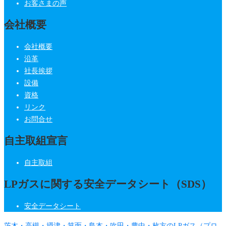
お客さまの声
会社概要
会社概要
沿革
社長挨拶
設備
資格
リンク
お問合せ
自主取組宣言
自主取組
LPガスに関する安全データシート（SDS）
安全データシート
茨木・高槻・摂津・箕面・島本・吹田・豊中・枚方のLPガス（プロ