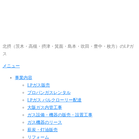
コ
ン
テ
ン
ツ
へ
北摂（茨木・高槻・摂津・箕面・島本・吹田・豊中・枚方）のLPガ
ス
ス
キ
ッ
メニュー
プ
事業内容
LPガス販売
プロパンガスレンタル
LPガス バルクローリー配達
大阪ガス内管工事
ガス設備・機器の販売・設置工事
ガス機器のリース
薪炭・灯油販売
リフォーム