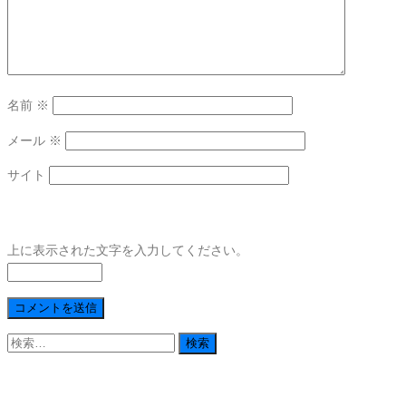
名前
※
メール
※
サイト
上に表示された文字を入力してください。
検
索: