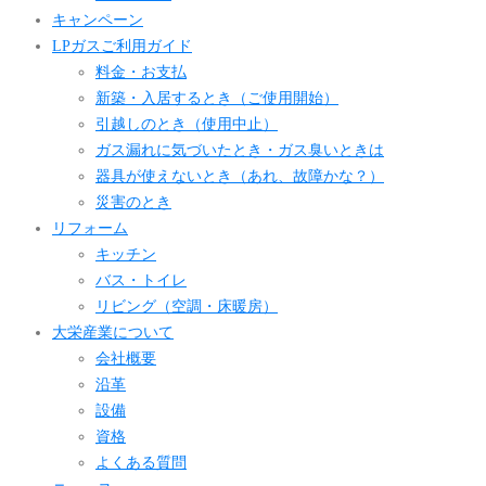
キャンペーン
LPガスご利用ガイド
料金・お支払
新築・入居するとき（ご使用開始）
引越しのとき（使用中止）
ガス漏れに気づいたとき・ガス臭いときは
器具が使えないとき（あれ、故障かな？）
災害のとき
リフォーム
キッチン
バス・トイレ
リビング（空調・床暖房）
大栄産業について
会社概要
沿革
設備
資格
よくある質問