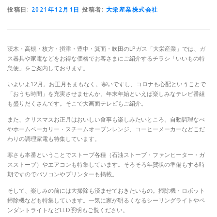
投稿日:
2021年12月1日
投稿者:
大栄産業株式会社
茨木・高槻・枚方・摂津・豊中・箕面・吹田のLPガス「大栄産業」では、ガ
ス器具や家電などをお得な価格でお客さまにご紹介するチラシ「いいもの特
急便」をご案内しております。
いよいよ12月。お正月もまもなく。寒いですし、コロナも心配ということで
「おうち時間」を充実させませんか。年末年始といえば楽しみなテレビ番組
も盛りだくさんです。そこで大画面テレビもご紹介。
また、クリスマスお正月はおいしい食事も楽しみたいところ。自動調理なべ
やホームベーカリー・スチームオーブンレンジ、コーヒーメーカーなどこだ
わりの調理家電も特集しています。
寒さも本番ということでストーブ各種（石油ストーブ・ファンヒーター・ガ
スストーブ）やエアコンも特集しています。そろそろ年賀状の準備もする時
期ですのでパソコンやプリンターも掲載。
そして、楽しみの前には大掃除も済ませておきたいもの。掃除機・ロボット
掃除機なども特集しています。一気に家が明るくなるシーリングライトやペ
ンダントライトなどLED照明もご覧ください。