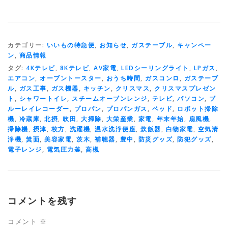
カテゴリー:
いいもの特急便
,
お知らせ
,
ガステーブル
,
キャンペー
ン
,
商品情報
タグ:
4Kテレビ
,
8Kテレビ
,
AV家電
,
LEDシーリングライト
,
LPガス
,
エアコン
,
オーブントースター
,
おうち時間
,
ガスコンロ
,
ガステーブ
ル
,
ガス工事
,
ガス機器
,
キッチン
,
クリスマス
,
クリスマスプレゼン
ト
,
シャワートイレ
,
スチームオーブンレンジ
,
テレビ
,
パソコン
,
ブ
ルーレイレコーダー
,
プロパン
,
プロパンガス
,
ベッド
,
ロボット掃除
機
,
冷蔵庫
,
北摂
,
吹田
,
大掃除
,
大栄産業
,
家電
,
年末年始
,
扇風機
,
掃除機
,
摂津
,
枚方
,
洗濯機
,
温水洗浄便座
,
炊飯器
,
白物家電
,
空気清
浄機
,
箕面
,
美容家電
,
茨木
,
補聴器
,
豊中
,
防災グッズ
,
防犯グッズ
,
電子レンジ
,
電気圧力釜
,
高槻
コメントを残す
コメント
※