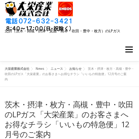
コ
ン
テ
ン
ツ
北摂（茨木・高槻・摂津・箕面・島本・吹田・豊中・枚方）のLPガス
へ
ス
キ
メニュー
ッ
プ
大栄産業株式会社
News
ニュース
お知らせ
茨木・摂津・枚方・高槻・豊中・
事業内容
キャンペーン
LPガスご利用ガイド
吹田のLPガス「大栄産業」のお客さまへお得なチラシ「いいもの特急便」12月号のご案
内
リフォーム
大栄産業について
ニュース
茨木・摂津・枚方・高槻・豊中・吹田
のLPガス「大栄産業」のお客さまへ
お得なチラシ「いいもの特急便」12
月号のご案内