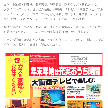
また、洗濯機・掃除機、美容家電、理容家電、防災グッズ・防犯グッズ、リ
クライニングベッド、温水洗浄便座、4K有機ELテレビ、4k液晶テレビ、ブル
ーレイレコーダー、ガステーブルなども掲載しています。年賀状づくりにも
欠かせない、パソコン、カラープリンターもご紹介しています。
ぜひご覧の上、気になる商品がありましたら大栄産業（072-632-3421）まで
お問合せください。（このチラシの有効期限は2021年12月末です）
チラシの詳細を確認したい方は、チラシ画像下のリンクのPDFを開いてご確認
ください。拡大して詳細もご覧になれます。