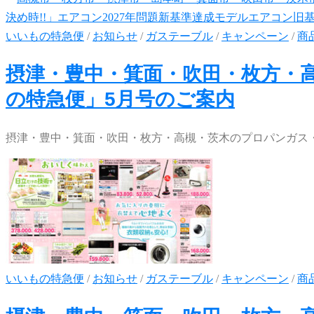
いいもの特急便
/
お知らせ
/
ガステーブル
/
キャンペーン
/
商
摂津・豊中・箕面・吹田・枚方・
の特急便」5月号のご案内
摂津・豊中・箕面・吹田・枚方・高槻・茨木のプロパンガス・
いいもの特急便
/
お知らせ
/
ガステーブル
/
キャンペーン
/
商