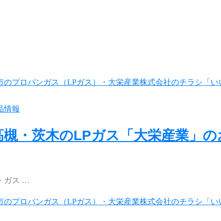
品情報
高槻・茨木のLPガス「大栄産業」
ガス …