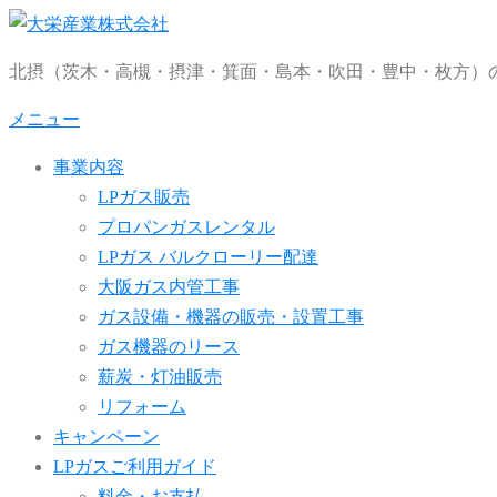
コ
ン
北摂（茨木・高槻・摂津・箕面・島本・吹田・豊中・枚方）の
テ
ン
メニュー
ツ
事業内容
へ
LPガス販売
ス
プロパンガスレンタル
キ
LPガス バルクローリー配達
ッ
大阪ガス内管工事
プ
ガス設備・機器の販売・設置工事
ガス機器のリース
薪炭・灯油販売
リフォーム
キャンペーン
LPガスご利用ガイド
料金・お支払