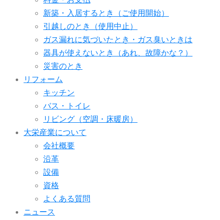
新築・入居するとき（ご使用開始）
引越しのとき（使用中止）
ガス漏れに気づいたとき・ガス臭いときは
器具が使えないとき（あれ、故障かな？）
災害のとき
リフォーム
キッチン
バス・トイレ
リビング（空調・床暖房）
大栄産業について
会社概要
沿革
設備
資格
よくある質問
ニュース