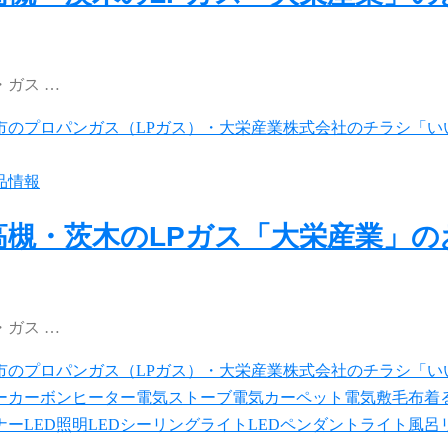
ガス …
品情報
高槻・茨木のLPガス「大栄産業」
ガス …