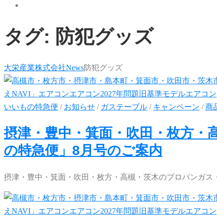
タグ:
防犯グッズ
大栄産業株式会社
News
防犯グッズ
いいもの特急便
/
お知らせ
/
ガステーブル
/
キャンペーン
/
商
摂津・豊中・箕面・吹田・枚方・
の特急便」8月号のご案内
摂津・豊中・箕面・吹田・枚方・高槻・茨木のプロパンガス・