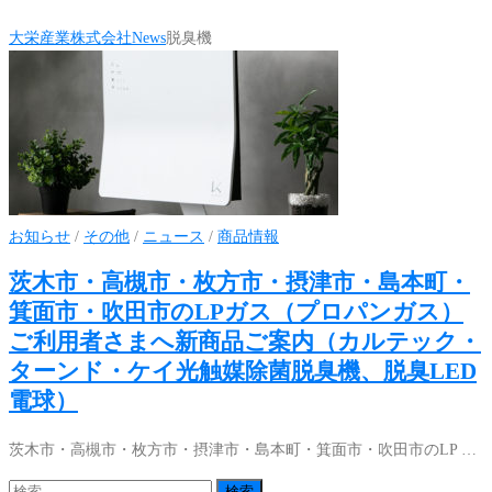
大栄産業株式会社
News
脱臭機
お知らせ
/
その他
/
ニュース
/
商品情報
茨木市・高槻市・枚方市・摂津市・島本町・
箕面市・吹田市のLPガス（プロパンガス）
ご利用者さまへ新商品ご案内（カルテック・
ターンド・ケイ光触媒除菌脱臭機、脱臭LED
電球）
茨木市・高槻市・枚方市・摂津市・島本町・箕面市・吹田市のLP …
検