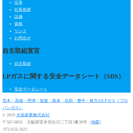
沿革
社長挨拶
設備
資格
リンク
お問合せ
自主取組宣言
自主取組
LPガスに関する安全データシート（SDS）
安全データシート
茨木・高槻・摂津・箕面・島本・吹田・豊中・枚方のLPガス（プロ
パンガス）
© 2019
大栄産業株式会社
〒567-0832 大阪府茨木市白川二丁目3番38号（
地図
）
072-632-3421