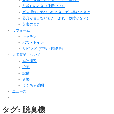
引越しのとき（使用中止）
ガス漏れに気づいたとき・ガス臭いときは
器具が使えないとき（あれ、故障かな？）
災害のとき
リフォーム
キッチン
バス・トイレ
リビング（空調・床暖房）
大栄産業について
会社概要
沿革
設備
資格
よくある質問
ニュース
タグ:
脱臭機