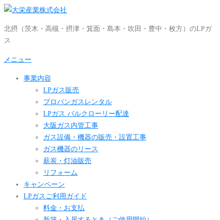
コ
ン
北摂（茨木・高槻・摂津・箕面・島本・吹田・豊中・枚方）のLPガ
テ
ス
ン
ツ
メニュー
へ
事業内容
ス
LPガス販売
キ
プロパンガスレンタル
ッ
LPガス バルクローリー配達
プ
大阪ガス内管工事
ガス設備・機器の販売・設置工事
ガス機器のリース
薪炭・灯油販売
リフォーム
キャンペーン
LPガスご利用ガイド
料金・お支払
新築・入居するとき（ご使用開始）