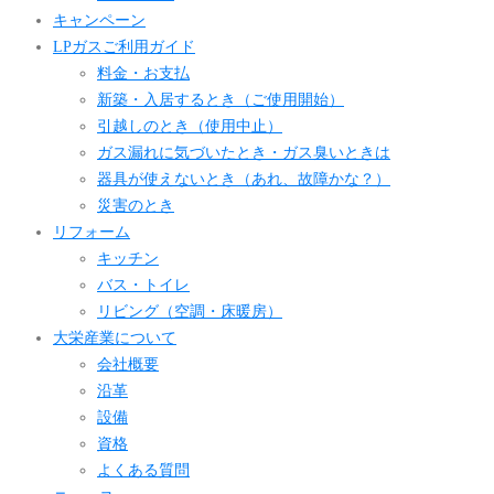
キャンペーン
LPガスご利用ガイド
料金・お支払
新築・入居するとき（ご使用開始）
引越しのとき（使用中止）
ガス漏れに気づいたとき・ガス臭いときは
器具が使えないとき（あれ、故障かな？）
災害のとき
リフォーム
キッチン
バス・トイレ
リビング（空調・床暖房）
大栄産業について
会社概要
沿革
設備
資格
よくある質問