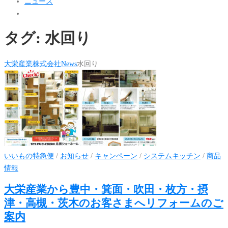
ニュース
タグ:
水回り
大栄産業株式会社
News
水回り
いいもの特急便
/
お知らせ
/
キャンペーン
/
システムキッチン
/
商品
情報
大栄産業から豊中・箕面・吹田・枚方・摂
津・高槻・茨木のお客さまへリフォームのご
案内