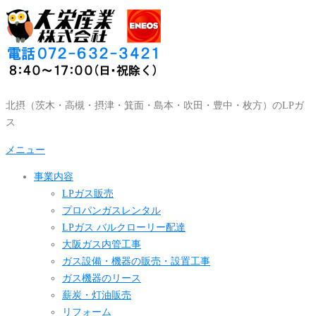
コ
ン
テ
ン
ツ
へ
北摂（茨木・高槻・摂津・箕面・島本・吹田・豊中・枚方）のLPガ
ス
ス
キ
ッ
メニュー
プ
事業内容
LPガス販売
プロパンガスレンタル
LPガス バルクローリー配達
大阪ガス内管工事
ガス設備・機器の販売・設置工事
ガス機器のリース
薪炭・灯油販売
リフォーム