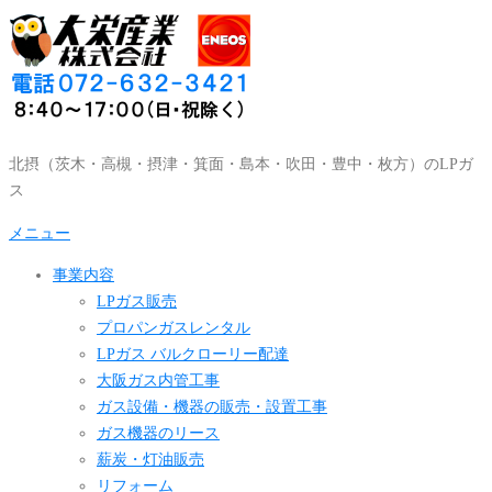
コ
ン
テ
ン
ツ
へ
北摂（茨木・高槻・摂津・箕面・島本・吹田・豊中・枚方）のLPガ
ス
ス
キ
ッ
メニュー
プ
事業内容
LPガス販売
プロパンガスレンタル
LPガス バルクローリー配達
大阪ガス内管工事
ガス設備・機器の販売・設置工事
ガス機器のリース
薪炭・灯油販売
リフォーム