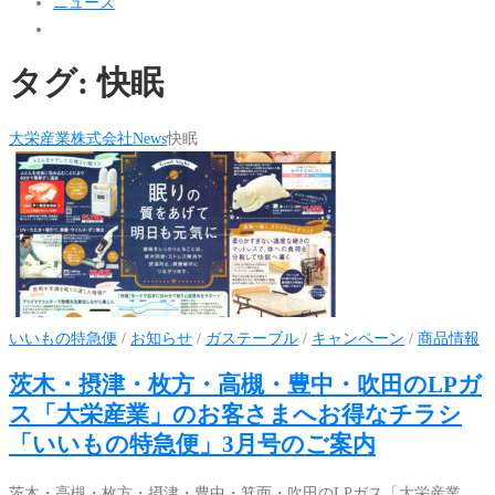
ニュース
タグ:
快眠
大栄産業株式会社
News
快眠
いいもの特急便
/
お知らせ
/
ガステーブル
/
キャンペーン
/
商品情報
茨木・摂津・枚方・高槻・豊中・吹田のLPガ
ス「大栄産業」のお客さまへお得なチラシ
「いいもの特急便」3月号のご案内
茨木・高槻・枚方・摂津・豊中・箕面・吹田のLPガス「大栄産業 …