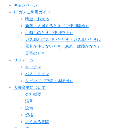
キャンペーン
LPガスご利用ガイド
料金・お支払
新築・入居するとき（ご使用開始）
引越しのとき（使用中止）
ガス漏れに気づいたとき・ガス臭いときは
器具が使えないとき（あれ、故障かな？）
災害のとき
リフォーム
キッチン
バス・トイレ
リビング（空調・床暖房）
大栄産業について
会社概要
沿革
設備
資格
よくある質問