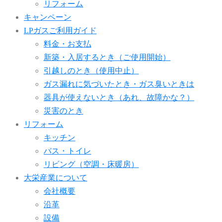
リフォーム
キャンペーン
LPガスご利用ガイド
料金・お支払
新築・入居するとき（ご使用開始）
引越しのとき（使用中止）
ガス漏れに気づいたとき・ガス臭いときは
器具が使えないとき（あれ、故障かな？）
災害のとき
リフォーム
キッチン
バス・トイレ
リビング（空調・床暖房）
大栄産業について
会社概要
沿革
設備