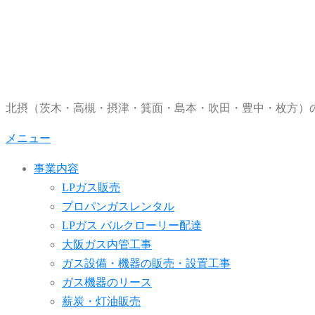
コ
ン
テ
ン
ツ
北摂（茨木・高槻・摂津・箕面・島本・吹田・豊中・枚方）の
へ
ス
メニュー
キ
ッ
事業内容
プ
LPガス販売
プロパンガスレンタル
LPガス バルクローリー配達
大阪ガス内管工事
ガス設備・機器の販売・設置工事
ガス機器のリース
薪炭・灯油販売